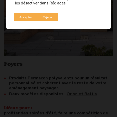
les désactiver dans
Réglages
.
Accepter
Rejeter
Foyers
Produits Permacon polyvalents pour un résultat
personnalisé et cohérent avec le reste de votre
aménagement paysager.
Deux modèles disponibles :
Orion et Beltis
Idéaux pour :
profiter des soirées d’été, faire une compétition de